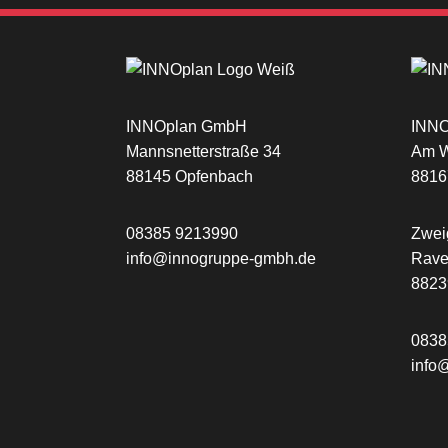
INNOplan GmbH
INNO
Mannsnetterstraße 34
Am W
88145 Opfenbach
8816
08385 9213990
Zwei
info@innogruppe-gmbh.de
Rave
882
0838
info